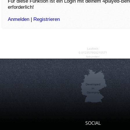
Für diese Funktion ist ein Login mit deinem 4played-Be
erforderlich!
Anmelden
|
Registrieren
Laufzeit:
0.012357950210571
Sekunden!
Developed
in
Germany
SOCIAL