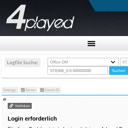
Logfile Suche:
Settings:
Server
Steam-ID
Verlinken
Login erforderlich