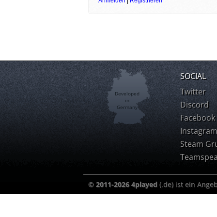
Anmelden
|
Registrieren
SOCIAL
Twitter
Developed
in
Discord
Germany
Facebook
Instagra
Steam Gr
Teamspea
© 2011-2026 4played
(.de) ist ein Ange