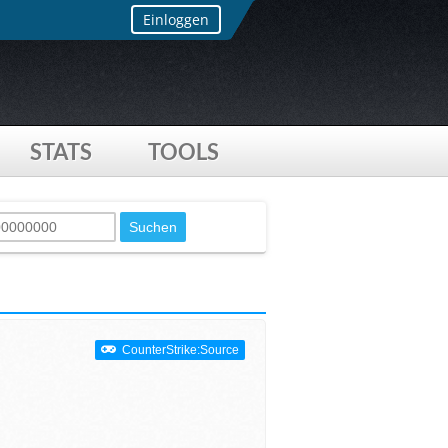
Einloggen
STATS
TOOLS
CounterStrike:Source