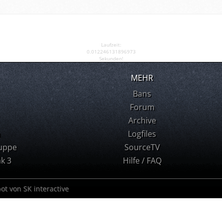
Laufzeit:
0.012246131896973
Sekunden!
MEHR
Bans
Forum
Archive
m
Logfiles
uppe
SourceTV
k 3
Hilfe / FAQ
bot von SK interactive