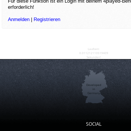
Für diese Funktion ist ein Login mit deinem 4played-Be
erforderlich!
Anmelden
|
Registrieren
Laufzeit:
0.011212110519409
Sekunden!
Developed
in
Germany
SOCIAL