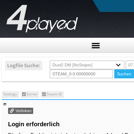
Logfile Suche:
Settings:
Server
Steam-ID
Verlinken
Login erforderlich