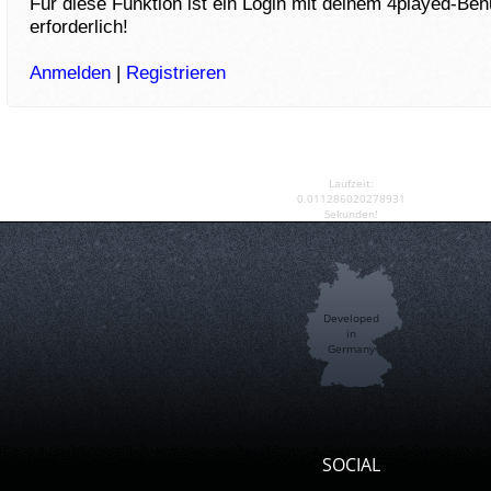
Für diese Funktion ist ein Login mit deinem 4played-Be
erforderlich!
Anmelden
|
Registrieren
Laufzeit:
0.011286020278931
Sekunden!
Developed
in
Germany
SOCIAL