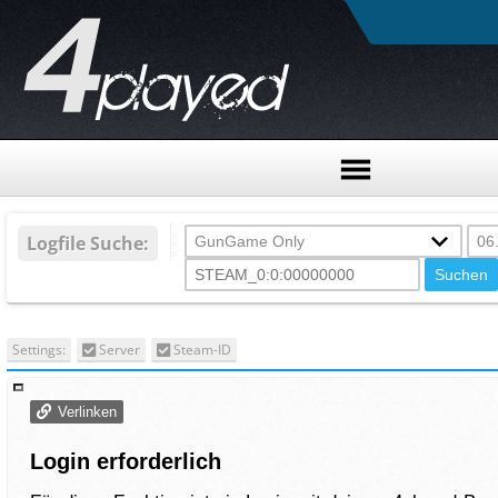
Logfile Suche:
Settings:
Server
Steam-ID
Verlinken
Login erforderlich