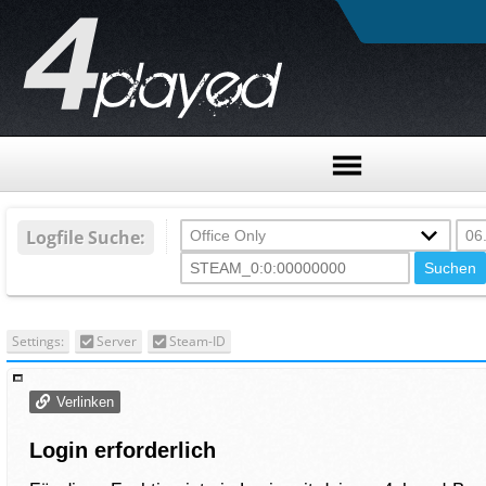
Logfile Suche:
Settings:
Server
Steam-ID
Verlinken
Login erforderlich