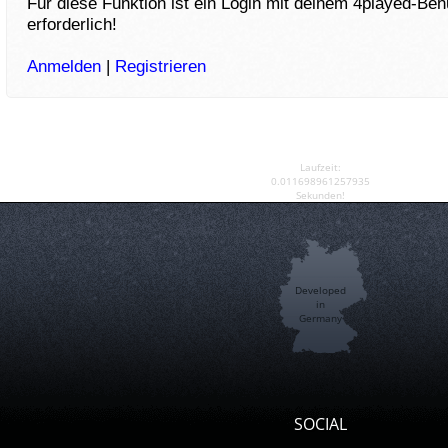
Für diese Funktion ist ein Login mit deinem 4played-Be
erforderlich!
Anmelden
|
Registrieren
Laufzeit:
0.011698961257935
Sekunden!
Developed
in
Germany
SOCIAL