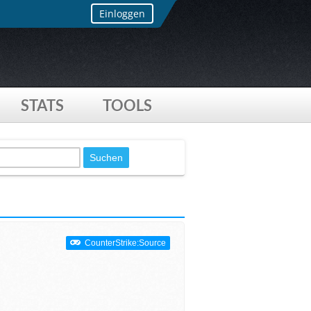
Einloggen
STATS
TOOLS
CounterStrike:Source