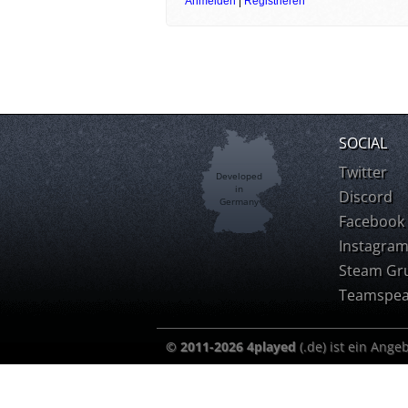
Anmelden
|
Registrieren
SOCIAL
Twitter
Developed
in
Discord
Germany
Facebook
Instagra
Steam Gr
Teamspea
© 2011-2026 4played
(.de) ist ein Ange